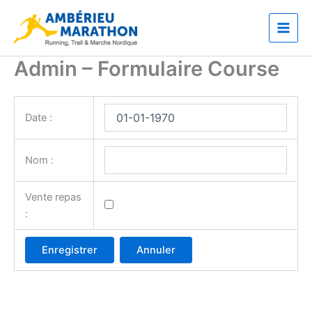
Aller
Main
au
Men
contenu
Admin – Formulaire Course
Date :
Nom :
Vente repas
: