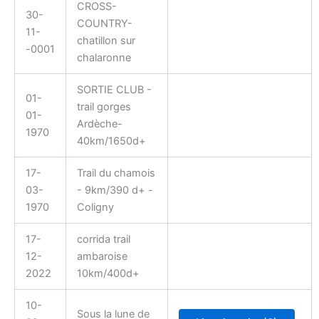
CROSS-
30-
COUNTRY-
11-
chatillon sur
-0001
chalaronne
SORTIE CLUB -
01-
trail gorges
01-
Ardèche-
1970
40km/1650d+
17-
Trail du chamois
03-
- 9km/390 d+ -
1970
Coligny
17-
corrida trail
12-
ambaroise
2022
10km/400d+
10-
Sous la lune de