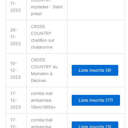
COUNTRY
11-
myriades - Saint
2023
priest
CROSS
26-
COUNTRY
11-
chatillon sur
2023
chalaronne
CROSS
10-
COUNTRY du
12-
Mamelon à
2023
Décines
17-
corrida trail
12-
ambaroise
2023
10km/380d+
17-
corrida trail
12-
ambaroise