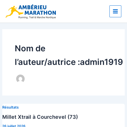
Aller
Main
au
Men
contenu
Nom de
l’auteur/autrice :admin1919
Résultats
Millet Xtrail à Courchevel (73)
26 juillet 2026