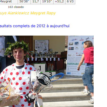
uye Alankiewicz Meygret Rapy
ésultats complets de 2012 à aujourd’hui