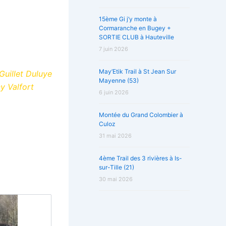
15ème Gi j’y monte à
Cormaranche en Bugey +
SORTIE CLUB à Hauteville
7 juin 2026
May’Etik Trail à St Jean Sur
uillet Duluye
Mayenne (53)
y Valfort
6 juin 2026
Montée du Grand Colombier à
Culoz
31 mai 2026
4ème Trail des 3 rivières à Is-
sur-Tille (21)
30 mai 2026