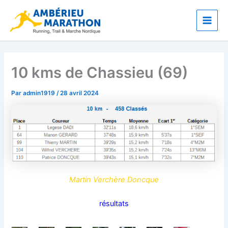
Aller
Main
au
Men
contenu
10 kms de Chassieu (69)
Par
admin1919
/
28 avril 2024
Martin Verchère Doncque
résultats