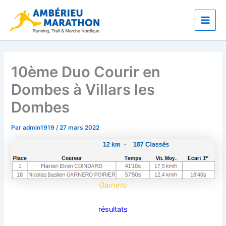
Aller
Main
au
Men
contenu
10ème Duo Courir en
Dombes à Villars les
Dombes
Par
admin1919
/
27 mars 2022
Garnero
résultats