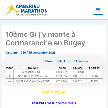
Aller
Main
au
Men
contenu
10ème Gi j’y monte à
Cormaranche en Bugey
Par
admin1919
/
25 septembre 2021
Duclos Segaud
résultats de la course relais