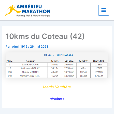
Aller
Main
au
Men
contenu
10kms du Coteau (42)
Par
admin1919
/
26 mai 2023
Martin Verchère
résultats