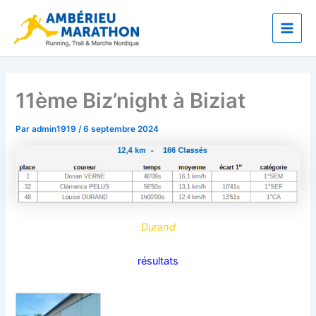
Aller
Main
au
Men
contenu
11ème Biz’night à Biziat
Par
admin1919
/
6 septembre 2024
Durand
résultats