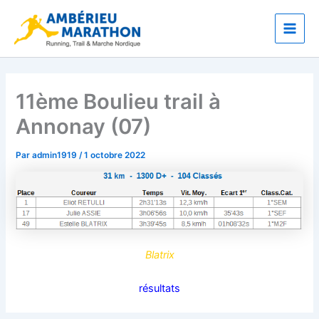
Aller
Main
au
Men
contenu
11ème Boulieu trail à
Annonay (07)
Par
admin1919
/
1 octobre 2022
Blatrix
résultats