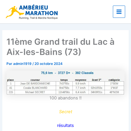
Aller
Main
au
Men
contenu
11ème Grand trail du Lac à
Aix-les-Bains (73)
Par
admin1919
/
20 octobre 2024
100 abandons !!
Secret
résultats