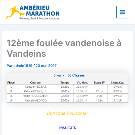
Aller
Main
au
Men
contenu
12ème foulée vandenoise à
Vandeins
Par
admin1919
/
20 mai 2017
Doncque Foulachier
résultats