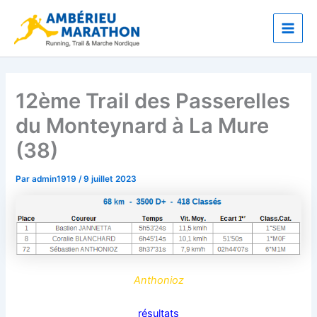
Aller
Main
au
Men
contenu
12ème Trail des Passerelles
du Monteynard à La Mure
(38)
Par
admin1919
/
9 juillet 2023
Anthonioz
résultats