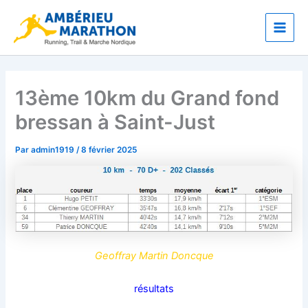
Aller
Main
au
Men
contenu
13ème 10km du Grand fond
bressan à Saint-Just
Par
admin1919
/
8 février 2025
Geoffray Martin Doncque
résultats