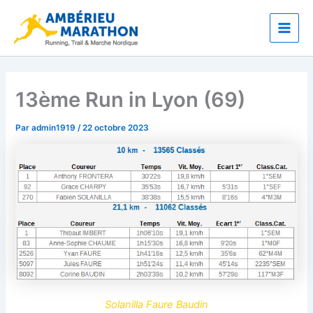
Aller
Main
au
Men
contenu
13ème Run in Lyon (69)
Par
admin1919
/
22 octobre 2023
Solanilla Faure Baudin