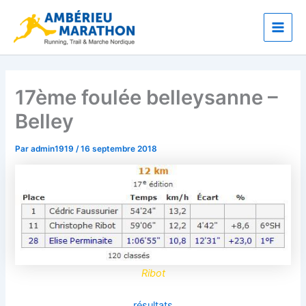
Aller
Main
au
Men
contenu
17ème foulée belleysanne –
Belley
Par
admin1919
/
16 septembre 2018
Ribot
résultats