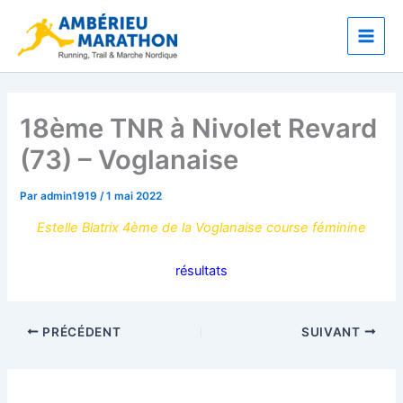
Aller
Main
au
Men
contenu
18ème TNR à Nivolet Revard
(73) – Voglanaise
Par
admin1919
/
1 mai 2022
Estelle Blatrix 4ème de la Voglanaise course féminine
résultats
PRÉCÉDENT
SUIVANT