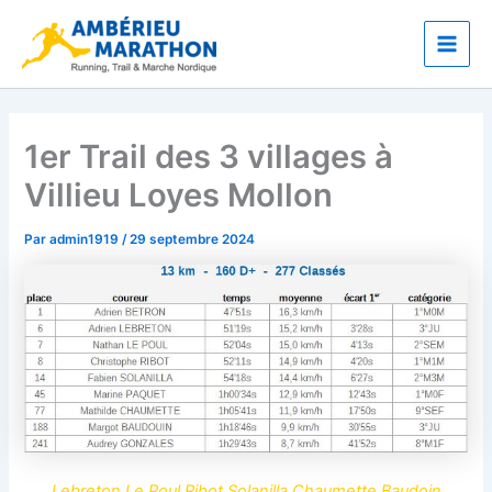
Aller
Main
au
Men
contenu
1er Trail des 3 villages à
Villieu Loyes Mollon
Par
admin1919
/
29 septembre 2024
Lebreton Le Poul Ribot Solanilla Chaumette Baudoin