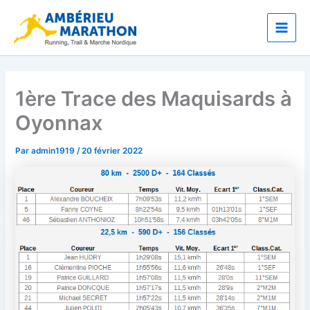
Aller
Main
au
Men
contenu
1ère Trace des Maquisards à
Oyonnax
Par
admin1919
/
20 février 2022