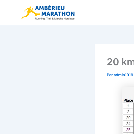
Aller
au
contenu
20 km
Par
admin1919