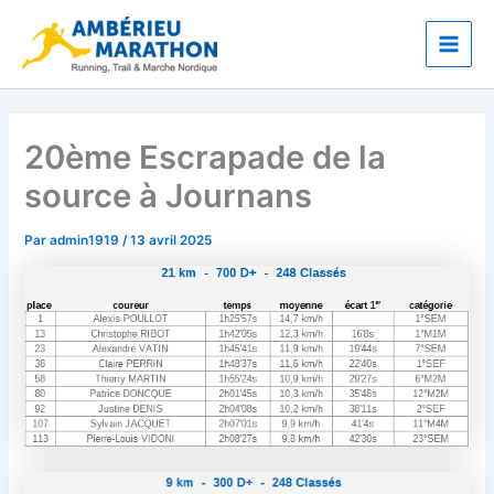
Aller
Main
au
Men
contenu
20ème Escrapade de la
source à Journans
Par
admin1919
/
13 avril 2025