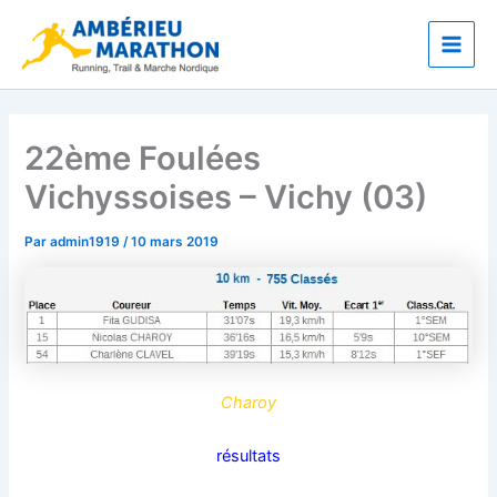
Aller
Main
au
Men
contenu
22ème Foulées
Vichyssoises – Vichy (03)
Par
admin1919
/
10 mars 2019
Charoy
résultats