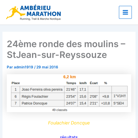
Aller
Main
au
Men
contenu
24ème ronde des moulins –
StJean-sur-Reyssouze
Par
admin1919
/
29 mai 2016
Foulachier Doncque
résultats