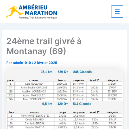
Aller
Main
au
Men
contenu
24ème trail givré à
Montanay (69)
Par
admin1919
/
2 février 2025