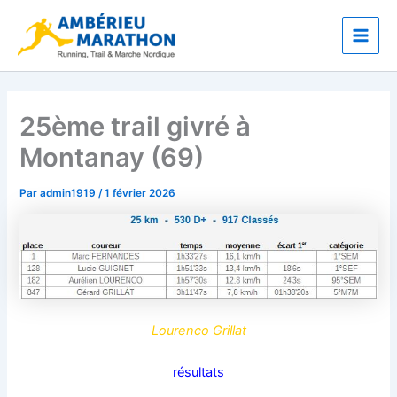
Aller
Main
au
Men
contenu
25ème trail givré à
Montanay (69)
Par
admin1919
/
1 février 2026
Lourenco Grillat
résultats