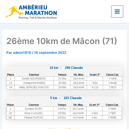
Aller
Main
au
Men
contenu
26ème 10km de Mâcon (71)
Par
admin1919
/
18 septembre 2022