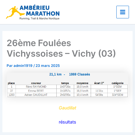
Aller
Main
au
Men
contenu
26ème Foulées
Vichyssoises – Vichy (03)
Par
admin1919
/
23 mars 2025
Gaudillat
résultats