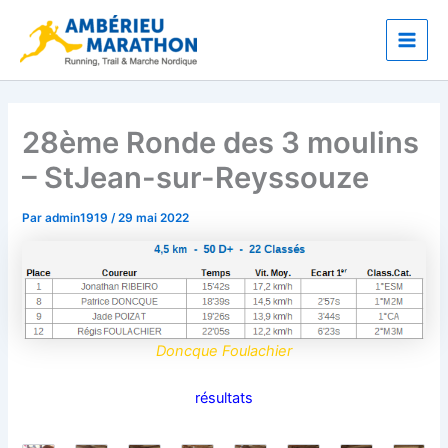
Aller
Main
au
Men
contenu
28ème Ronde des 3 moulins
– StJean-sur-Reyssouze
Par
admin1919
/
29 mai 2022
Doncque Foulachier
résultats