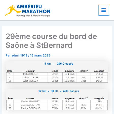
Aller
Main
au
Men
contenu
29ème course du bord de
Saône à StBernard
Par
admin1919
/
16 mars 2025