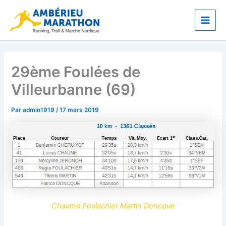
Aller
Main
au
Men
contenu
29ème Foulées de
Villeurbanne (69)
Par
admin1919
/
17 mars 2019
Chaume Foulachier Martin Doncque