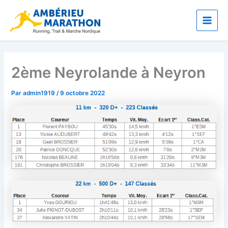
Aller
Main
au
Men
contenu
2ème Neyrolande à Neyron
Par
admin1919
/
9 octobre 2022