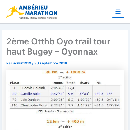
Aller
Main
au
Men
contenu
2ème Otthb Oyo trail tour
haut Bugey – Oyonnax
Par
admin1919
/
30 septembre 2018