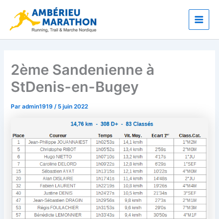
Aller
Main
au
Men
contenu
2ème Sandenienne à
StDenis-en-Bugey
Par
admin1919
/
5 juin 2022