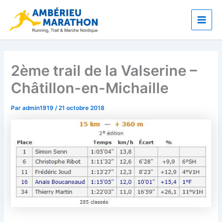
Aller
Main
au
Men
contenu
2ème trail de la Valserine –
Châtillon-en-Michaille
Par
admin1919
/
21 octobre 2018