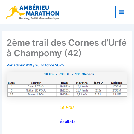
Aller
Main
au
Men
contenu
2ème trail des Cornes d’Urfé
à Champomy (42)
Par
admin1919
/
26 octobre 2025
Le Poul
résultats