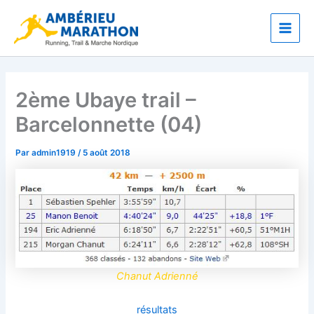
Aller
Main
au
Men
contenu
2ème Ubaye trail –
Barcelonnette (04)
Par
admin1919
/
5 août 2018
Chanut Adrienné
résultats