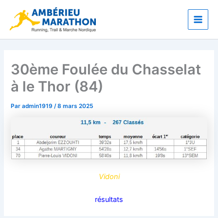
Aller
Main
au
Men
contenu
30ème Foulée du Chasselat
à le Thor (84)
Par
admin1919
/
8 mars 2025
Vidoni
résultats