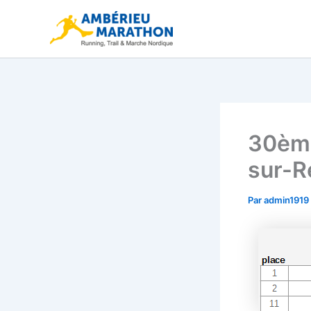
Aller
au
contenu
30ème
sur-R
Par
admin1919