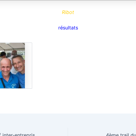
Ribot
résultats
7eme Defi sportif inter-entreprises à Nantua
4ème trail du