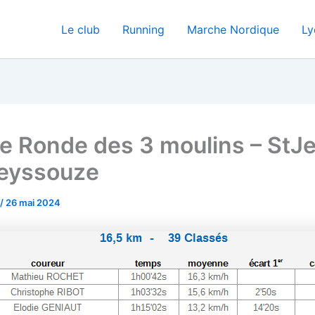
Le club
Running
Marche Nordique
Ly
 Ronde des 3 moulins – StJ
eyssouze
/
26 mai 2024