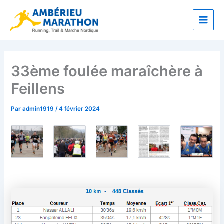
Aller
Main
au
Men
contenu
33ème foulée maraîchère à
Feillens
Par
admin1919
/
4 février 2024