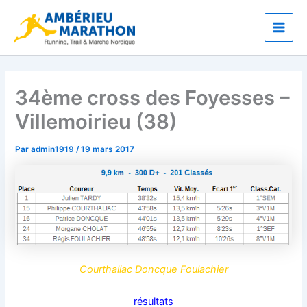
Aller
Main
au
Men
contenu
34ème cross des Foyesses –
Villemoirieu (38)
Par
admin1919
/
19 mars 2017
Courthaliac Doncque Foulachier
résultats