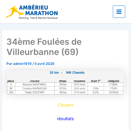
Aller
Main
au
Men
contenu
34ème Foulées de
Villeurbanne (69)
Par
admin1919
/
5 avril 2026
Coutant
résultats