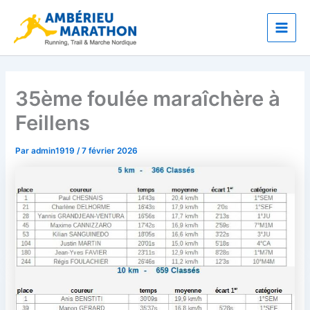
Aller
Main
au
Men
contenu
35ème foulée maraîchère à
Feillens
Par
admin1919
/
7 février 2026