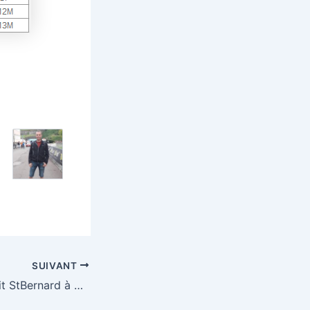
SUIVANT
6ème Trail du Petit StBernard à Bourg-St-Maurice (73)