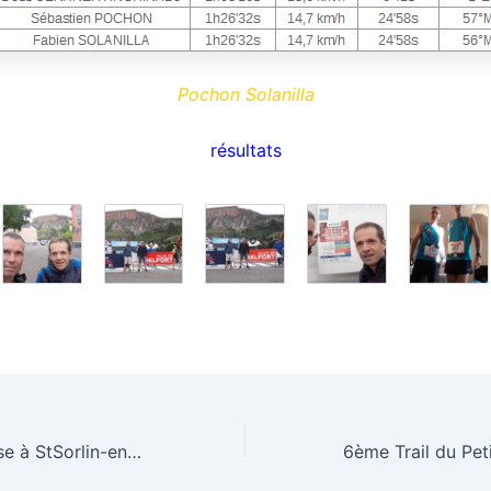
Pochon Solanilla
résultats
6ème StSo Course à StSorlin-en-Bugey