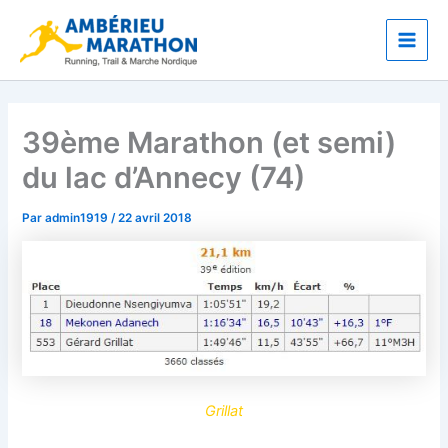
Aller
Main
au
Men
contenu
39ème Marathon (et semi)
du lac d’Annecy (74)
Par
admin1919
/
22 avril 2018
Grillat