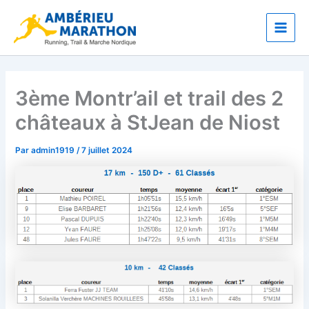
Aller
Main
au
Men
contenu
3ème Montr’ail et trail des 2
châteaux à StJean de Niost
Par
admin1919
/
7 juillet 2024