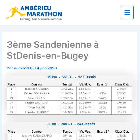
Aller
Main
au
Men
contenu
3ème Sandenienne à
StDenis-en-Bugey
Par
admin1919
/
4 juin 2023