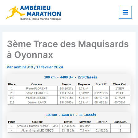
Aller
Main
au
Men
contenu
3ème Trace des Maquisards
à Oyonnax
Par
admin1919
/
17 février 2024