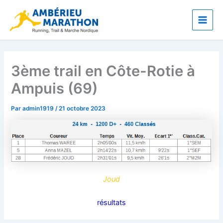
Aller
Main
au
Men
contenu
3ème trail en Côte-Rotie à
Ampuis (69)
Par
admin1919
/
21 octobre 2023
Joud
résultats