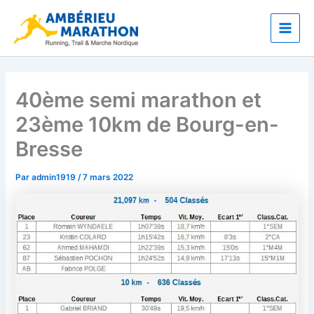
Aller
Main
au
Men
contenu
40ème semi marathon et
23ème 10km de Bourg-en-
Bresse
Par
admin1919
/
7 mars 2022