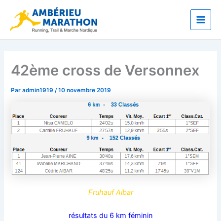
Aller
Main
au
Men
contenu
42ème cross de Versonnex
Par
admin1919
/
10 novembre 2019
Fruhauf Aibar
résultats du 6 km féminin